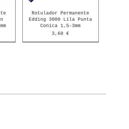
nte
Rotulador Permanente
on
Edding 3000 Lila Punta
3mm
Conica 1,5-3mm
Precio
3,60 €
nte
g
g
g
g
g
Rotulador Permanente
Rotulador Edding
Rotulador Edding
Rotulador Edding
Rotulador Edding
Rotulador Edding