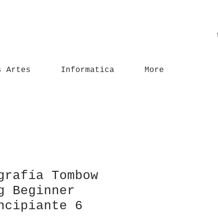
s Artes
Informatica
More
grafía Tombow
g Beginner
ncipiante 6