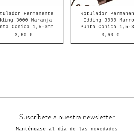
tulador Permanente
Rotulador Permane
dding 3000 Naranja
Edding 3000 Marr
nta Conica 1,5-3mm
Punta Conica 1,5-
Precio
Precio
3,60 €
3,60 €
Suscríbete a nuestra newsletter
Manténgase al día de las novedades
tulador Permanente
tulador Permanente
Rotulador Edding
Rotulador Edding
Rotulador Edding
Rotulador Edding
Rotulador Edding
Rotulador Permane
Rotulador Eddin
Rotulador Eddin
Rotulador Eddin
Rotulador Eddin
Rotulador Eddin