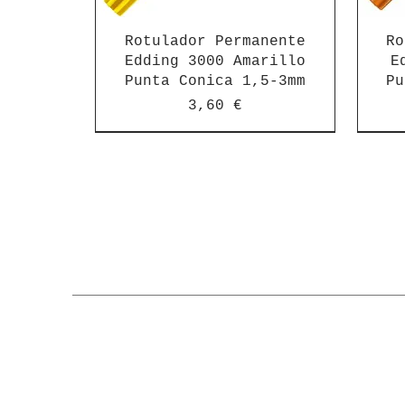
Rotulador Permanente
Ro
Edding 3000 Amarillo
E
Punta Conica 1,5-3mm
Pu
Precio
3,60 €
Rotulador Permanente
Rotulador Permanente
Rotulador Edding
Rotulador Edding
Rotulador Edding
Rotulador Edding
Rotulador Edding
Ro
Ro