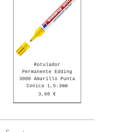
Rotulador
Permanente Edding
3000 Amarillo Punta
Conica 1,5-3mm
Precio
3,60 €
Suscríbete a nuestra newsletter