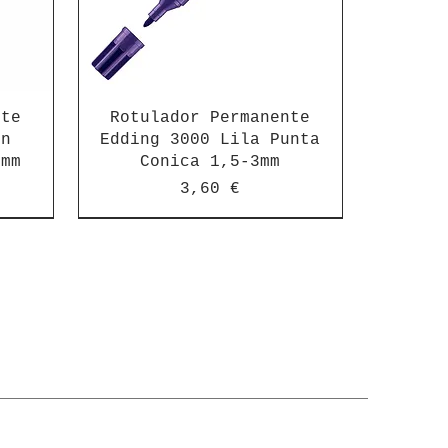
nte
Rotulador Permanente
on
Edding 3000 Lila Punta
3mm
Conica 1,5-3mm
Precio
3,60 €