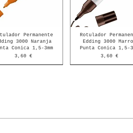
tulador Permanente
Rotulador Permane
dding 3000 Naranja
Edding 3000 Marr
nta Conica 1,5-3mm
Punta Conica 1,5-
Precio
Precio
3,60 €
3,60 €