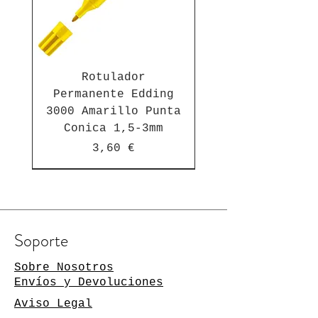
Rotulador
Permanente Edding
3000 Amarillo Punta
Conica 1,5-3mm
Precio
3,60 €
Suscríbete a nuestra newsletter
Soporte
Manténgase al día de las
novedades
Sobre Nosotros
Envíos y Devoluciones
Su dirección de
Aviso Legal
correo