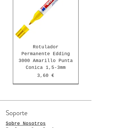
Rotulador
Permanente Edding
3000 Amarillo Punta
Conica 1,5-3mm
Precio
3,60 €
Suscríbete a nuestra newsletter
Soporte
Manténgase al día de las
novedades
Sobre Nosotros