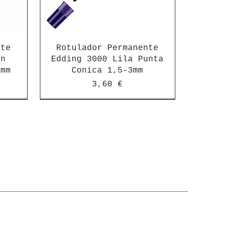
nte
Rotulador Permanente
on
Edding 3000 Lila Punta
3mm
Conica 1,5-3mm
Precio
3,60 €