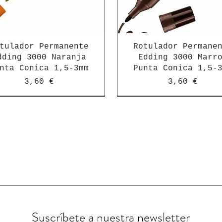
tulador Permanente
Rotulador Permane
dding 3000 Naranja
Edding 3000 Marr
nta Conica 1,5-3mm
Punta Conica 1,5-
Precio
Precio
3,60 €
3,60 €
Suscríbete a nuestra newsletter