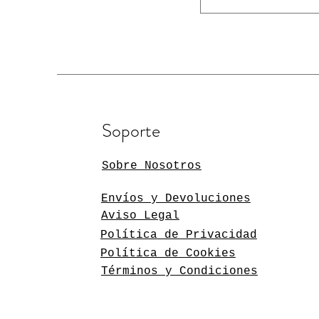
Precio
Precio
Precio
Precio
2,70 €
1,85 €
4,30 €
1,85 €
Soporte
Sobre Nosotros
Envíos y Devoluciones
Aviso Legal
Política de Privacidad
Política de Cookies
Términos y Condiciones