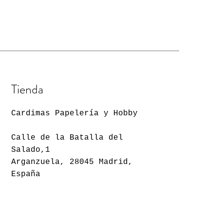
Precio
Precio
Precio
Precio
Precio
3,60 €
4,95 €
3,60 €
1,85 €
1,85 €
Tienda
Cardimas Papelería y Hobby
Calle de la Batalla del
Salado,1
Arganzuela, 28045 Madrid,
España