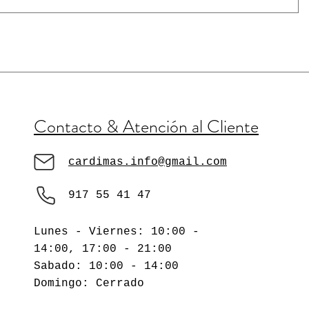
Precio
Precio
Precio
Precio
Precio
Precio
Precio
Precio
Precio
3,60 €
3,60 €
1,85 €
4,30 €
1,85 €
4,95 €
2,70 €
1,85 €
4,30 €
Contacto & Atención al Cliente
cardimas.info@gmail.com
917 55 41 47
Lunes - Viernes: 10:00 -
14:00, 17:00 - 21:00
​​Sabado: 10:00 - 14:00
​Domingo: Cerrado