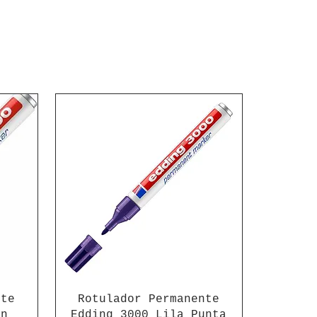
nte
Rotulador Permanente
on
Edding 3000 Lila Punta