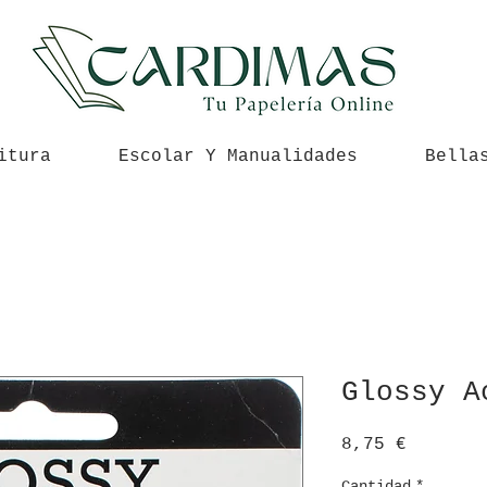
itura
Escolar Y Manualidades
Bella
Glossy A
Precio
8,75 €
Cantidad
*