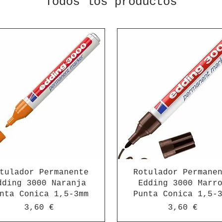
Todos los productos
tulador Permanente
Rotulador Permane
dding 3000 Naranja
Edding 3000 Marr
nta Conica 1,5-3mm
Punta Conica 1,5-
Precio
Precio
3,60 €
3,60 €