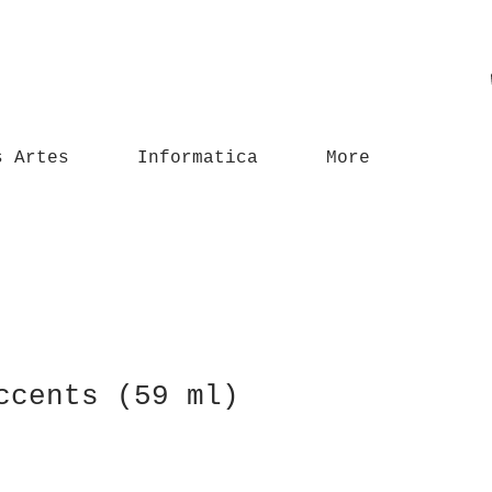
s Artes
Informatica
More
ccents (59 ml)