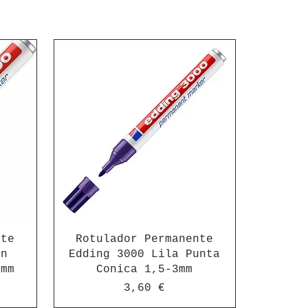
nte
Rotulador Permanente
on
Edding 3000 Lila Punta
3mm
Conica 1,5-3mm
Precio
3,60 €