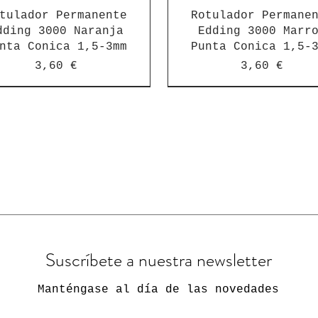
tulador Permanente
Rotulador Permane
dding 3000 Naranja
Edding 3000 Marr
nta Conica 1,5-3mm
Punta Conica 1,5-
Precio
Precio
3,60 €
3,60 €
Suscríbete a nuestra newsletter
Manténgase al día de las novedades
tulador Permanente
tulador Permanente
Rotulador Edding
Rotulador Edding
Rotulador Edding
Rotulador Edding
Rotulador Edding
Rotulador Permane
Rotulador Eddin
Rotulador Eddin
Rotulador Eddin
Rotulador Eddin
Rotulador Eddin
cador Permanente 330
cador 3300 Nº1 Negro
cador Permanente 300
ing 3000 Azul Claro
ding 300 Azul Punta
arcador Permanente
arcador Permanente
Marcador Permanente
Marcador Permanente
Marcador 3300 Nº2 
Marcador Permanent
Marcador Permanent
Edding 300 Naran