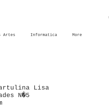
s Artes
Informatica
More
artulina Lisa
ades N�5
m