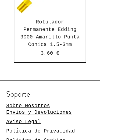
Rotulador
Permanente Edding
3000 Amarillo Punta
Conica 1,5-3mm
Precio
3,60 €
Suscríbete a nuestra newsletter
Soporte
Manténgase al día de las
novedades
Sobre Nosotros
Envíos y Devoluciones
Su dirección de
Aviso Legal
correo
electrónico
Política de Privacidad