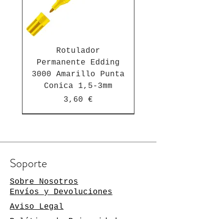
Rotulador
Permanente Edding
3000 Amarillo Punta
Conica 1,5-3mm
Precio
3,60 €
Suscríbete a nuestra newsletter
Soporte
Manténgase al día de las
novedades
Sobre Nosotros
Envíos y Devoluciones
Su dirección de
Aviso Legal
correo