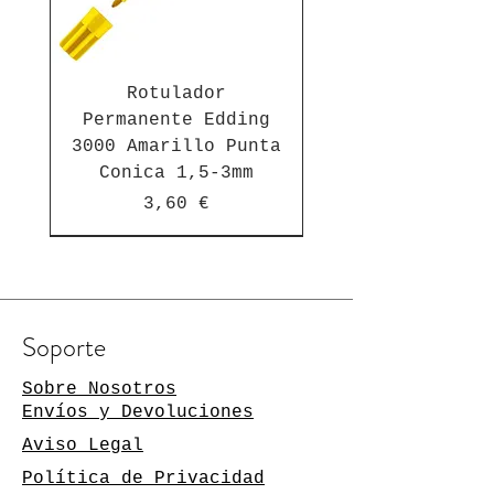
Rotulador
Permanente Edding
3000 Amarillo Punta
Conica 1,5-3mm
Precio
3,60 €
Suscríbete a nuestra newsletter
Soporte
Manténgase al día de las
novedades
Sobre Nosotros
Envíos y Devoluciones
Su dirección de
Aviso Legal
correo
electrónico
Política de Privacidad