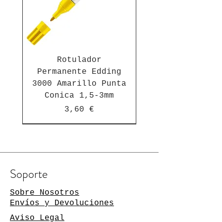
Rotulador
Permanente Edding
3000 Amarillo Punta
Conica 1,5-3mm
Precio
3,60 €
Suscríbete a nuestra newsletter
Soporte
Manténgase al día de las
novedades
Sobre Nosotros
Envíos y Devoluciones
Su dirección de
Aviso Legal