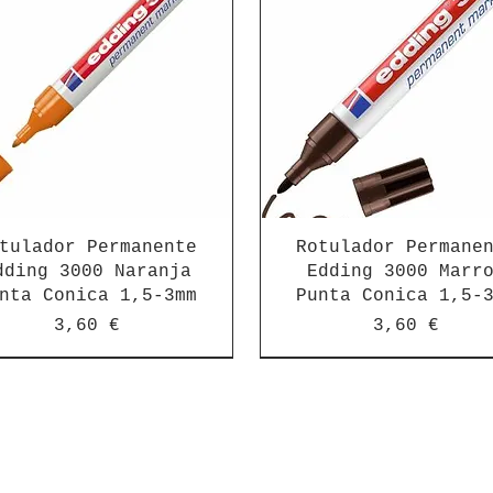
tulador Permanente
Rotulador Permane
dding 3000 Naranja
Edding 3000 Marr
nta Conica 1,5-3mm
Punta Conica 1,5-
Precio
Precio
3,60 €
3,60 €