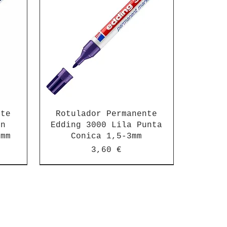
nte
Rotulador Permanente
on
Edding 3000 Lila Punta
3mm
Conica 1,5-3mm
Precio
3,60 €