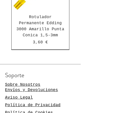
Rotulador
Permanente Edding
3000 Amarillo Punta
Conica 1,5-3mm
Precio
3,60 €
Suscríbete a nuestra newsletter
Soporte
Manténgase al día de las
novedades
Sobre Nosotros
Envíos y Devoluciones
Su dirección de
Aviso Legal
correo
electrónico
Política de Privacidad
Política de Cookies